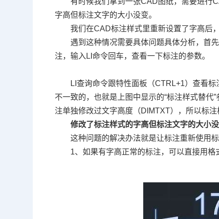
有时候我们拿到一张
CAD
图纸，需要进行
C
字高但标注文字的大小没变。
我们在
CAD
标注样式里重新设置了字高后
遇到这种情况需要具体问题具体分析，首
注，输入
LI
命令回车，查看一下标注的参数。
LI
查询命令跟特性面板（
CTRL+1
）查看标
不一致的，也就是上图中显示的
“
标注样式替代
”
注单独修改过文字高度（
DIMTXT
），所以标注
修改了标注样式的字高但标注文字的大小
这种问题的解决办法就是让标注重新使用
1
、如果有字高正常的标注，可以直接用格