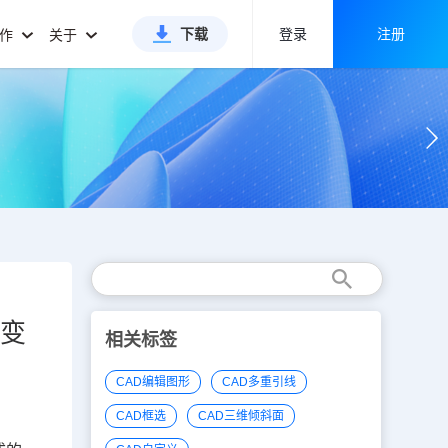
下载
登录
注册
合作
关于
没变
相关标签
CAD编辑图形
CAD多重引线
CAD框选
CAD三维倾斜面