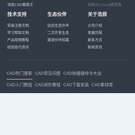
浩辰CAD看图王
浩辰3D Cloud教育版
技术支持
生态伙伴
关于浩辰
安装注册文档
信创生态伙伴
公司介绍
学习帮助文档
二次开发生态
发展历程
产品视频教程
渠道伙伴招募
联系方式
经验技巧资讯
新闻资讯
CAD热门搜索
CAD常见问题
CAD快捷键命令大全
CAD入门教程
CAD进阶教程
CAD下载安装
CAD素材库
CAD制图
CAD软件下载
CAD正版
免费CAD
下载CAD
国产
CAD
建筑CAD
CAD设计
CAD教程
CAD安装
CAD是什么
CAD制图软件
CAD制图初学入门
CAD下载安装
CAD图纸下载
CAD注册
CAD官网
CAD绘图
dwg
dwg格式
关注我们