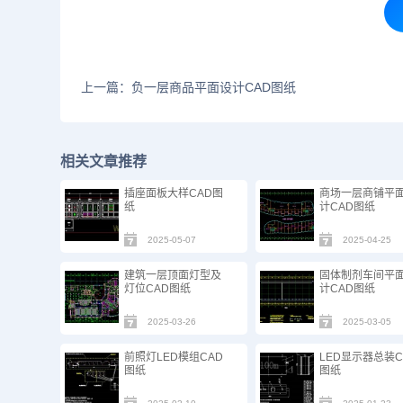
上一篇：负一层商品平面设计CAD图纸
相关文章推荐
插座面板大样CAD图
商场一层商铺平
纸
计CAD图纸
2025-05-07
2025-04-25
建筑一层顶面灯型及
固体制剂车间平
灯位CAD图纸
计CAD图纸
2025-03-26
2025-03-05
前照灯LED模组CAD
LED显示器总装C
图纸
图纸