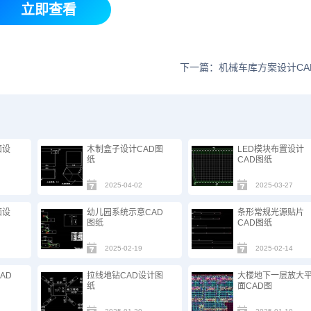
立即查看
下一篇：机械车库方案设计CA
面设
木制盒子设计CAD图
LED模块布置设计
纸
CAD图纸
2025-04-02
2025-03-27
面设
幼儿园系统示意CAD
条形常规光源贴片
图纸
CAD图纸
2025-02-19
2025-02-14
AD
拉线地钻CAD设计图
大楼地下一层放大
纸
面CAD图