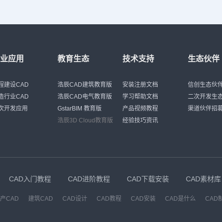
行业应用
教育生态
技术支持
生态伙伴
程建设CAD
浩辰CAD建筑教育版
安装注册文档
信创生态伙
造行业CAD
浩辰CAD电气教育版
学习帮助文档
二次开发生
次开发应用
GstarBIM 教育版
产品视频教程
渠道伙伴招
浩辰3D Cloud教育版
经验技巧资讯
CAD入门教程
CAD进阶教程
CAD下载安装
CAD素材库
产CAD
建筑CAD
CAD设计
CAD教程
CAD安装
CAD是什么
CAD