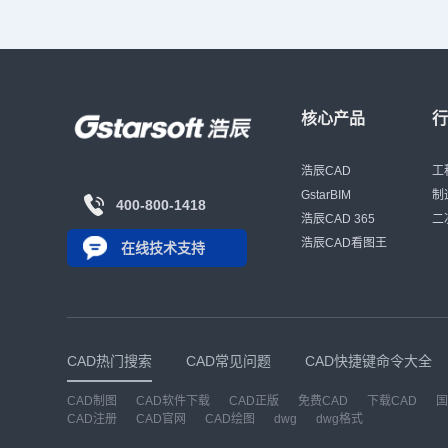
核心产品
浩辰CAD
工
GstarBIM
制
400-800-1418
浩辰CAD 365
二
浩辰CAD看图王
在线技术支持
CAD热门搜索
CAD常见问题
CAD快捷键命令大全
CAD制图
CAD软件下载
CAD正版
免费CAD
下载CAD
国
CAD注册
CAD官网
CAD绘图
dwg
dwg格式