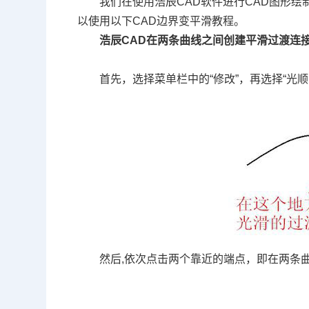
我们在使用浩辰
CAD
软件进行
CAD
图形绘
以使用以下
CAD
边界变平滑教程。
浩辰
CAD
在两条曲线之间创建平滑过渡连
首先，选择菜单栏中的
“
修改
”
，再选择
“
光顺
然后
,
依次点击两个靠近的端点，即在两条