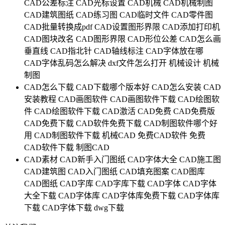
CAD公差标注
CAD光标设置
CAD机械
CAD机械制图
CAD建筑图纸
CAD练习图
CAD临时文件
CAD零件图
CAD批量转换成pdf
CAD设置图形界限
CAD添加打印机
CAD图块改名
CAD图形界限
CAD形位公差
CAD怎么画
垂直线
CAD指北针
CAD轴线标注
CAD字体放在哪
CAD字体乱码怎么解决
dxf文件怎么打开
机械设计
机械
制图
CAD怎么下载
CAD下载哪个版本好
CAD怎么安装
CAD
安装教程
CAD画图软件
CAD画图软件下载
CAD绘图软
件
CAD绘图软件下载
CAD激活
CAD免费
CAD免费版
CAD免费下载
CAD软件免费下载
CAD制图软件哪个好
用
CAD制图软件下载
机械CAD
免费CAD软件
免费
CAD软件下载
制图CAD
CAD素材
CAD新手入门图纸
CAD字体大全
CAD施工图
CAD建筑图
CAD入门图纸
CAD填充图案
CAD图库
CAD图纸
CAD字库
CAD字库下载
CAD字体
CAD字体
大全下载
CAD字体库
CAD字体库免费下载
CAD字体库
下载
CAD字体下载
dwg下载