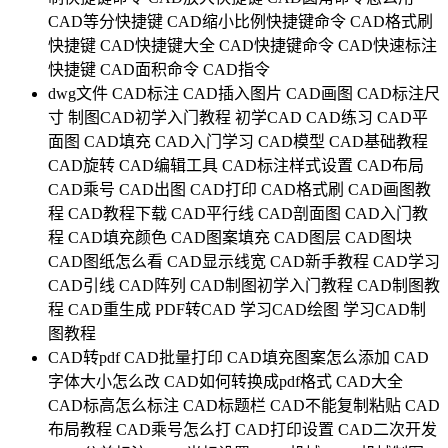
CAD等分快捷键
CAD缩小比例快捷键命令
CAD格式刷
快捷键
CAD快捷键大全
CAD快捷键命令
CAD快速标注
快捷键
CAD面积命令
CAD指令
dwg文件
CAD标注
CAD插入图片
CAD画图
CAD标注尺
寸
制图CAD初学入门教程
初学CAD
CAD练习
CAD平
面图
CAD填充
CAD入门学习
CAD模型
CAD基础教程
CAD旋转
CAD编辑工具
CAD标注样式设置
CAD布局
CAD乘号
CAD出图
CAD打印
CAD格式刷
CAD画图教
程
CAD教程下载
CAD平行线
CAD剖面图
CAD入门教
程
CAD填充颜色
CAD图案填充
CAD图层
CAD图块
CAD图纸怎么看
CAD显示线宽
CAD新手教程
CAD学习
CAD引线
CAD阵列
CAD制图初学入门教程
CAD制图教
程
CAD重生成
PDF转CAD
学习CAD绘图
学习CAD制
图教程
CAD转pdf
CAD批量打印
CAD填充图案怎么添加
CAD
字体大小怎么改
CAD如何转换成pdf格式
CAD大全
CAD标高怎么标注
CAD标题栏
CAD不能复制粘贴
CAD
布局教程
CAD乘号怎么打
CAD打印设置
CAD二次开发