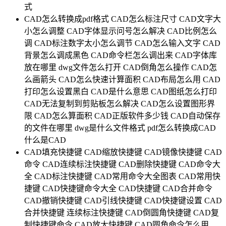
式
CAD怎么转换成pdf格式
CAD怎么标注尺寸
CAD文字大
小怎么调整
CAD字体显示问号怎么解决
CAD比例怎么
调
CAD标注数字太小怎么调节
CAD怎么输入文字
CAD
背景怎么调成黑色
CAD命令栏怎么调出来
CAD字体库
放在哪里
dwg文件怎么打开
CAD倒角怎么操作
CAD怎
么画箭头
CAD怎么快速计算面积
CAD布局怎么用
CAD
打印怎么设置黑白
CAD是什么意思
CAD图纸怎么打印
CAD无法复制到剪贴板怎么解决
CAD怎么设置图形界
限
CAD怎么算面积
CAD正版软件多少钱
CAD自动保存
的文件在哪里
dwg是什么文件格式
pdf怎么转换成CAD
什么是CAD
CAD填充快捷键
CAD缩放快捷键
CAD镜像快捷键
CAD
命令
CAD连续标注快捷键
CAD删除快捷键
CAD命令大
全
CAD标注快捷键
CAD常用命令大全图表
CAD常用快
捷键
CAD快捷键命令大全
CAD快捷键
CAD合并命令
CAD撤销快捷键
CAD引线快捷键
CAD快捷键设置
CAD
合并快捷键
连续标注快捷键
CAD倒圆角快捷键
CAD复
制快捷键命令
CAD放大快捷键
CAD圆角命令怎么用