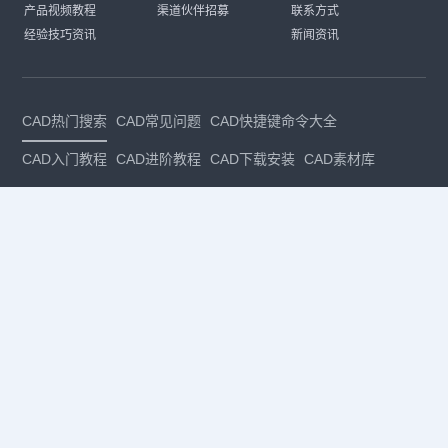
产品视频教程
渠道伙伴招募
联系方式
经验技巧资讯
新闻资讯
CAD热门搜索
CAD常见问题
CAD快捷键命令大全
CAD入门教程
CAD进阶教程
CAD下载安装
CAD素材库
CAD制图
CAD软件下载
CAD正版
免费CAD
下载CAD
国产
CAD
建筑CAD
CAD设计
CAD教程
CAD安装
CAD是什么
CAD制图软件
CAD制图初学入门
CAD下载安装
CAD图纸下载
CAD注册
CAD官网
CAD绘图
dwg
dwg格式
关注我们
扫码关注公众号
每月领专属优惠