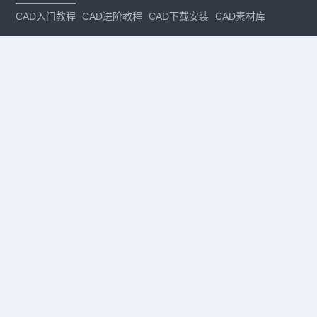
CAD入门教程
CAD进阶教程
CAD下载安装
CAD素材库
CAD制图
CAD软件下载
CAD正版
免费CAD
下载CAD
国产
CAD
建筑CAD
CAD设计
CAD教程
CAD安装
CAD是什么
CAD制图软件
CAD制图初学入门
CAD下载安装
CAD图纸下载
CAD注册
CAD官网
CAD绘图
dwg
dwg格式
关注我们
扫码关注公众号
每月领专属优惠
Copyright © 1992-
2026
苏州浩辰软件股份有限公司 版权所有
苏ICP备
12077906号-1
增值电信业务经营许可证：
苏B2-20210241
苏公网安备
32059002004222号
·
·
|
法律声明
隐私政策
数据安全与个人信息保护承诺
CAD
CAD软件
CAD下载