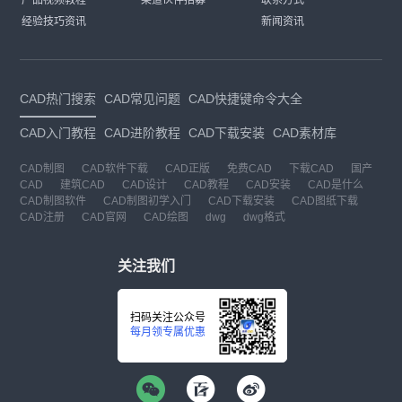
产品视频教程
渠道伙伴招募
联系方式
经验技巧资讯
新闻资讯
CAD热门搜索
CAD常见问题
CAD快捷键命令大全
CAD入门教程
CAD进阶教程
CAD下载安装
CAD素材库
CAD制图
CAD软件下载
CAD正版
免费CAD
下载CAD
国产
CAD
建筑CAD
CAD设计
CAD教程
CAD安装
CAD是什么
CAD制图软件
CAD制图初学入门
CAD下载安装
CAD图纸下载
CAD注册
CAD官网
CAD绘图
dwg
dwg格式
关注我们
扫码关注公众号
每月领专属优惠