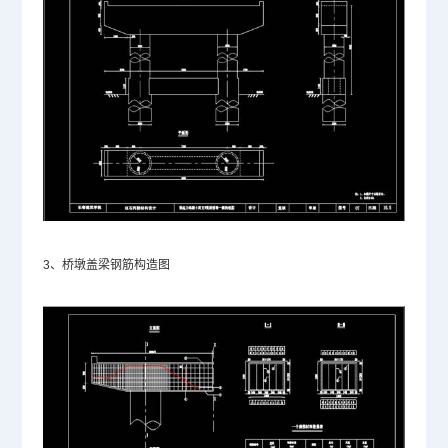
3、桥墩盖梁钢筋构造图