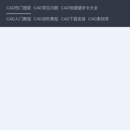
CAD热门搜索
CAD常见问题
CAD快捷键命令大全
CAD入门教程
CAD进阶教程
CAD下载安装
CAD素材库
CAD制图
CAD软件下载
CAD正版
免费CAD
下载CAD
国产
CAD
建筑CAD
CAD设计
CAD教程
CAD安装
CAD是什么
CAD制图软件
CAD制图初学入门
CAD下载安装
CAD图纸下载
CAD注册
CAD官网
CAD绘图
dwg
dwg格式
关注我们
扫码关注公众号
每月领专属优惠
Copyright © 1992-
2026
苏州浩辰软件股份有限公司 版权所有
苏ICP备
12077906号-1
增值电信业务经营许可证：
苏B2-20210241
苏公网安备