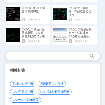
滚弯机CAD电工制
CAD看图王网页
图电路原理图
版，在线览图轻松
任性！
2020-03-06
2024-07-12
CAD怎么快速打断
CAD怎么批量替换
圆或椭圆？CAD打
文字？试试建筑
断圆/椭圆方法步骤
CAD查找替换命
令！
2023-07-17
2023-07-07
相关标签
机械CAD零件图
高层建筑CAD图纸
CAD平面设计图
CAD污水处理系统图纸
CAD电力控制布置图