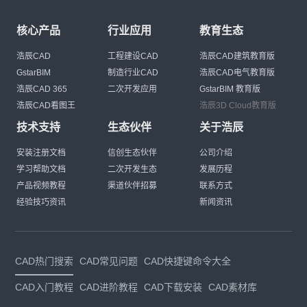
核心产品
行业应用
教育生态
浩辰CAD
工程建设CAD
浩辰CAD建筑教育版
GstarBIM
制造行业CAD
浩辰CAD电气教育版
浩辰CAD 365
二次开发应用
GstarBIM 教育版
浩辰CAD看图王
浩辰3D Cloud教育版
技术支持
生态伙伴
关于浩辰
安装注册文档
信创生态伙伴
公司介绍
学习帮助文档
二次开发生态
发展历程
产品视频教程
渠道伙伴招募
联系方式
经验技巧资讯
新闻资讯
CAD热门搜索
CAD常见问题
CAD快捷键命令大全
CAD入门教程
CAD进阶教程
CAD下载安装
CAD素材库