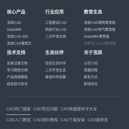
核心产品
行业应用
教育生态
浩辰CAD
工程建设CAD
浩辰CAD建筑教育版
GstarBIM
制造行业CAD
浩辰CAD电气教育版
浩辰CAD 365
二次开发应用
GstarBIM 教育版
浩辰CAD看图王
浩辰3D Cloud教育版
技术支持
生态伙伴
关于浩辰
安装注册文档
信创生态伙伴
公司介绍
学习帮助文档
二次开发生态
发展历程
产品视频教程
渠道伙伴招募
联系方式
经验技巧资讯
新闻资讯
CAD热门搜索
CAD常见问题
CAD快捷键命令大全
CAD入门教程
CAD进阶教程
CAD下载安装
CAD素材库