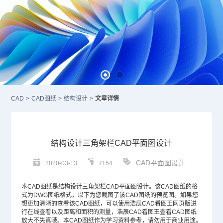
CAD
>
CAD图纸
>
结构设计
>
文章详情
结构设计三角架栏CAD平面图设计
CAD平面图设计
2020-03-13
7154
本
CAD图纸
是结构设计三角架栏
CAD平面图
设计。该
CAD
图纸的格
式为
DWG
图纸格式，以下为您截图了该CAD图纸的预览图。如果您
想更加清晰的查看该CAD图纸，可以使用浩辰CAD看图王网页版进
行在线查看以及距离和面积的测量，浩辰CAD看图王查看CAD图纸
放大不失真哦。本CAD图纸作为学习资料参考，请勿用于商业用途。