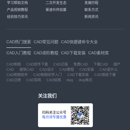
学习帮助文档
二次开发生态
发展历程
产品视频教程
渠道伙伴招募
联系方式
经验技巧资讯
新闻资讯
CAD热门搜索
CAD常见问题
CAD快捷键命令大全
CAD入门教程
CAD进阶教程
CAD下载安装
CAD素材库
CAD制图
CAD软件下载
CAD正版
免费CAD
下载CAD
国产
CAD
建筑CAD
CAD设计
CAD教程
CAD安装
CAD是什么
CAD制图软件
CAD制图初学入门
CAD下载安装
CAD图纸下载
CAD注册
CAD官网
CAD绘图
dwg
dwg格式
关注我们
扫码关注公众号
每月领专属优惠