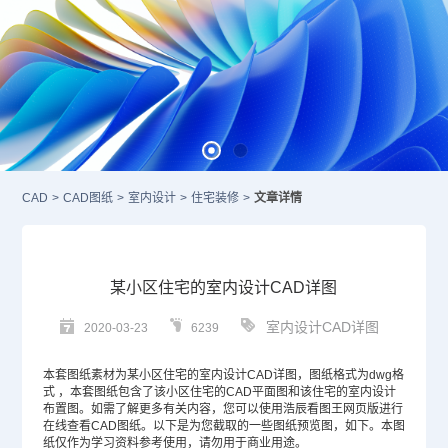
CAD
>
CAD图纸
>
室内设计
>
住宅装修
>
文章详情
某小区住宅的室内设计CAD详图
室内设计CAD详图
2020-03-23
6239
本套图纸素材为某小区住宅的室内设计
CAD
详图，图纸格式为dwg格
式 ，本套图纸包含了该小区住宅的
CAD平面图
和该住宅的室内设计
布置图。如需了解更多有关内容，您可以使用浩辰看图王网页版进行
在线查看
CAD图纸
。以下是为您截取的一些图纸预览图，如下。本图
纸仅作为学习资料参考使用，请勿用于商业用途。