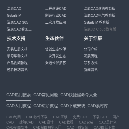
浩辰CAD
工程建设CAD
浩辰CAD建筑教育版
GstarBIM
制造行业CAD
浩辰CAD电气教育版
浩辰CAD 365
二次开发应用
GstarBIM 教育版
浩辰CAD看图王
浩辰3D Cloud教育版
技术支持
生态伙伴
关于浩辰
安装注册文档
信创生态伙伴
公司介绍
学习帮助文档
二次开发生态
发展历程
产品视频教程
渠道伙伴招募
联系方式
经验技巧资讯
新闻资讯
CAD热门搜索
CAD常见问题
CAD快捷键命令大全
CAD入门教程
CAD进阶教程
CAD下载安装
CAD素材库
CAD制图
CAD软件下载
CAD正版
免费CAD
下载CAD
国产
CAD
建筑CAD
CAD设计
CAD教程
CAD安装
CAD是什么
CAD制图软件
CAD制图初学入门
CAD下载安装
CAD图纸下载