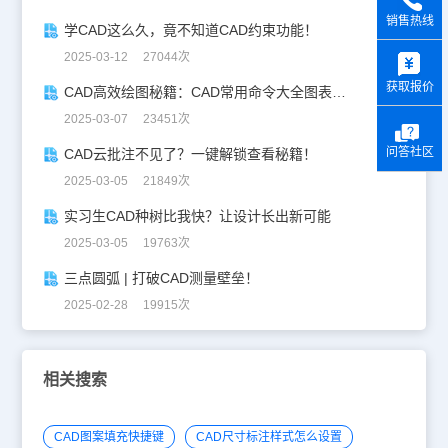
销售热线
学CAD这么久，竟不知道CAD约束功能！
y
2025-03-12 27044次
获取报价
CAD高效绘图秘籍：CAD常用命令大全图表珍藏版
2025-03-07 23451次
问答社区
CAD云批注不见了？一键解锁查看秘籍！
2025-03-05 21849次
实习生CAD种树比我快？让设计长出新可能
2025-03-05 19763次
三点圆弧 | 打破CAD测量壁垒！
2025-02-28 19915次
相关搜索
CAD图案填充快捷键
CAD尺寸标注样式怎么设置