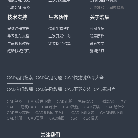
浩辰CAD 365
二次开发应用
GstarBIM 教育版
浩辰CAD看图王
浩辰3D Cloud教育版
技术支持
生态伙伴
关于浩辰
安装注册文档
信创生态伙伴
公司介绍
学习帮助文档
二次开发生态
发展历程
产品视频教程
渠道伙伴招募
联系方式
经验技巧资讯
新闻资讯
CAD热门搜索
CAD常见问题
CAD快捷键命令大全
CAD入门教程
CAD进阶教程
CAD下载安装
CAD素材库
CAD制图
CAD软件下载
CAD正版
免费CAD
下载CAD
国产
CAD
建筑CAD
CAD设计
CAD教程
CAD安装
CAD是什么
CAD制图软件
CAD制图初学入门
CAD下载安装
CAD图纸下载
CAD注册
CAD官网
CAD绘图
dwg
dwg格式
关注我们