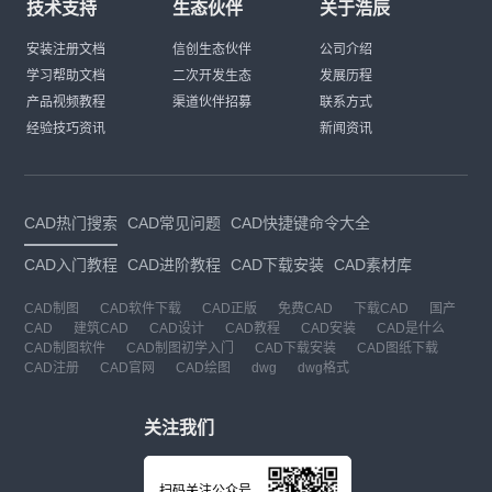
技术支持
生态伙伴
关于浩辰
安装注册文档
信创生态伙伴
公司介绍
学习帮助文档
二次开发生态
发展历程
产品视频教程
渠道伙伴招募
联系方式
经验技巧资讯
新闻资讯
CAD热门搜索
CAD常见问题
CAD快捷键命令大全
CAD入门教程
CAD进阶教程
CAD下载安装
CAD素材库
CAD制图
CAD软件下载
CAD正版
免费CAD
下载CAD
国产
CAD
建筑CAD
CAD设计
CAD教程
CAD安装
CAD是什么
CAD制图软件
CAD制图初学入门
CAD下载安装
CAD图纸下载
CAD注册
CAD官网
CAD绘图
dwg
dwg格式
关注我们
扫码关注公众号