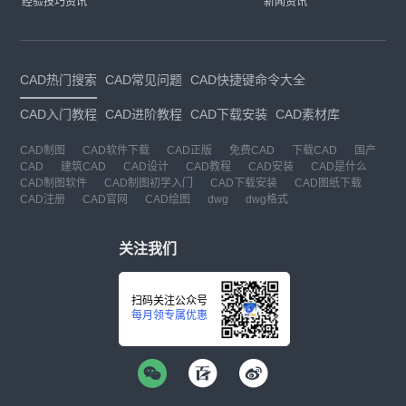
经验技巧资讯
新闻资讯
CAD热门搜索
CAD常见问题
CAD快捷键命令大全
CAD入门教程
CAD进阶教程
CAD下载安装
CAD素材库
CAD制图
CAD软件下载
CAD正版
免费CAD
下载CAD
国产
CAD
建筑CAD
CAD设计
CAD教程
CAD安装
CAD是什么
CAD制图软件
CAD制图初学入门
CAD下载安装
CAD图纸下载
CAD注册
CAD官网
CAD绘图
dwg
dwg格式
关注我们
扫码关注公众号
每月领专属优惠