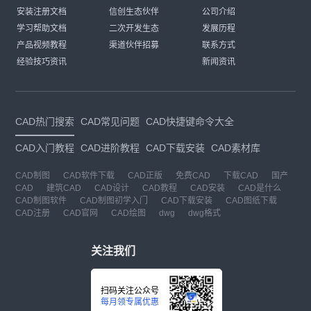
安装注册文档
信创生态伙伴
公司介绍
学习帮助文档
二次开发生态
发展历程
产品视频教程
渠道伙伴招募
联系方式
经验技巧资讯
新闻资讯
CAD热门搜索
CAD常见问题
CAD快捷键命令大全
CAD入门教程
CAD进阶教程
CAD下载安装
CAD素材库
CAD制图
CAD软件下载
CAD正版
免费CAD
下载CAD
国产
CAD
建筑CAD
CAD设计
CAD教程
CAD安装
CAD是什么
CAD制图软件
CAD制图初学入门
CAD下载安装
CAD图纸下载
CAD注册
CAD官网
CAD绘图
dwg
dwg格式
关注我们
扫码关注公众号
每月领专属优惠