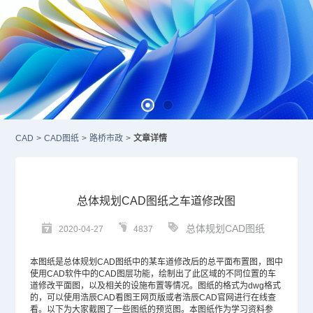
CAD
>
CAD图纸
>
路桥市政
>
文章详情
总体规划CAD图纸之车道修改图
总体规划CAD图纸
2020-04-27
4837
本图纸是总体规划
CAD图纸
中的某车道修改后的总平面布置图，图中
使用
CAD
软件中的
CAD图层
功能，绘制出了此区域的不同位置的车
道修改平面图，以及相关的设施布置等情况。图纸的格式为dwg格式
的，可以使用浩辰CAD看图王网页版或者浩辰
CAD官网
进行在线查
看。以下为大家截图了一些图纸的预览图。本图纸作为学习资料参