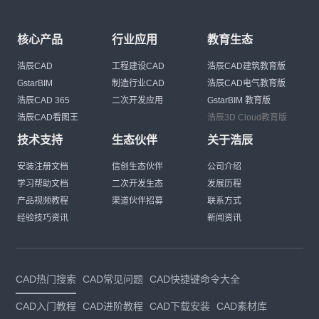
核心产品
行业应用
教育生态
浩辰CAD
工程建设CAD
浩辰CAD建筑教育版
GstarBIM
制造行业CAD
浩辰CAD电气教育版
浩辰CAD 365
二次开发应用
GstarBIM 教育版
浩辰CAD看图王
浩辰3D Cloud教育版
技术支持
生态伙伴
关于浩辰
安装注册文档
信创生态伙伴
公司介绍
学习帮助文档
二次开发生态
发展历程
产品视频教程
渠道伙伴招募
联系方式
经验技巧资讯
新闻资讯
CAD热门搜索
CAD常见问题
CAD快捷键命令大全
CAD入门教程
CAD进阶教程
CAD下载安装
CAD素材库