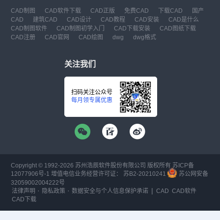
CAD制图
CAD软件下载
CAD正版
免费CAD
下载CAD
国产
CAD
建筑CAD
CAD设计
CAD教程
CAD安装
CAD是什么
CAD制图软件
CAD制图初学入门
CAD下载安装
CAD图纸下载
CAD注册
CAD官网
CAD绘图
dwg
dwg格式
关注我们
扫码关注公众号
每月领专属优惠
Copyright © 1992-
2026
苏州浩辰软件股份有限公司 版权所有
苏ICP备
12077906号-1
增值电信业务经营许可证：
苏B2-20210241
苏公网安备
32059002004222号
·
·
|
法律声明
隐私政策
数据安全与个人信息保护承诺
CAD
CAD软件
CAD下载