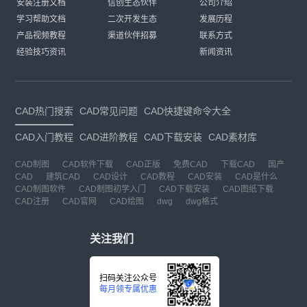
安装注册文档
信创生态伙伴
公司介绍
学习帮助文档
二次开发生态
发展历程
产品视频教程
渠道伙伴招募
联系方式
经验技巧资讯
新闻资讯
CAD热门搜索
CAD常见问题
CAD快捷键命令大全
CAD入门教程
CAD进阶教程
CAD下载安装
CAD素材库
CAD制图
CAD软件下载
CAD正版
免费CAD
下载CAD
国产
CAD
建筑CAD
CAD设计
CAD教程
CAD安装
CAD是什么
CAD制图软件
CAD制图初学入门
CAD下载安装
CAD图纸下载
CAD注册
CAD官网
CAD绘图
dwg
dwg格式
关注我们
扫码关注公众号
每月领专属优惠