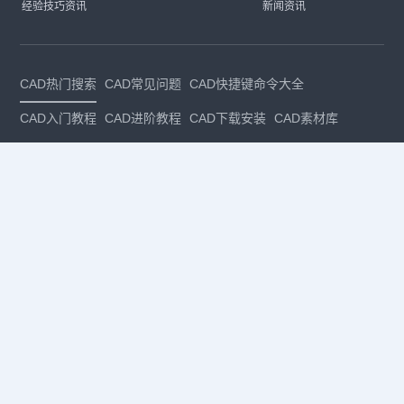
经验技巧资讯
新闻资讯
CAD热门搜索
CAD常见问题
CAD快捷键命令大全
CAD入门教程
CAD进阶教程
CAD下载安装
CAD素材库
CAD制图
CAD软件下载
CAD正版
免费CAD
下载CAD
国产
CAD
建筑CAD
CAD设计
CAD教程
CAD安装
CAD是什么
CAD制图软件
CAD制图初学入门
CAD下载安装
CAD图纸下载
CAD注册
CAD官网
CAD绘图
dwg
dwg格式
关注我们
扫码关注公众号
每月领专属优惠