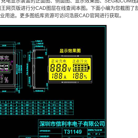
充电显示装置的正面图、侧面图、显示效果图、SEG和COM线
图王网页版进行分
CAD图层
在线查阅本图。下面小编为您截图了
商业用途。更多图纸库资源可访问浩辰
CAD官网
进行获取。