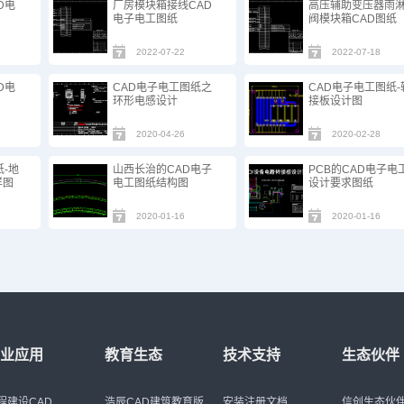
D电
厂房模块箱接线CAD
高压辅助变压器雨
电子电工图纸
阀模块箱CAD图纸
2022-07-22
2022-07-18
D电
CAD电子电工图纸之
CAD电子电工图纸-
环形电感设计
接板设计图
2020-04-26
2020-02-28
纸-地
山西长治的CAD电子
PCB的CAD电子电
详图
电工图纸结构图
设计要求图纸
2020-01-16
2020-01-16
行业应用
教育生态
技术支持
生态伙伴
程建设CAD
浩辰CAD建筑教育版
安装注册文档
信创生态伙