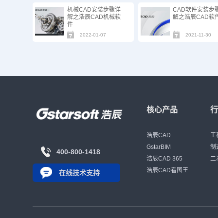
机械CAD安装步骤详
CAD软件安装步
解之浩辰CAD机械软
解之浩辰CAD软
件
2022-01-07
2021-11-30
核心产品
浩辰CAD
工
GstarBIM
制
400-800-1418
浩辰CAD 365
二
浩辰CAD看图王
在线技术支持