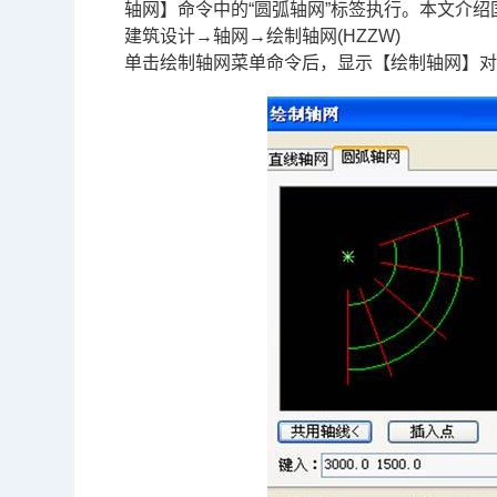
轴网】命令中的“圆弧轴网”标签执行。本文介绍
建筑设计→轴网→绘制轴网(HZZW)
单击绘制轴网菜单命令后，显示【绘制轴网】对