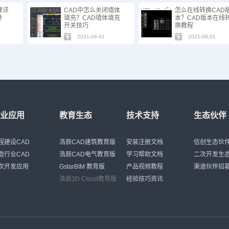
骤详
CAD中怎么关闭墙体
怎么在线转换CAD
件
填充？CAD墙体填充
本？CAD版本在线
开关技巧
换教程
2021-06-01
2021-06-01
行业应用
教育生态
技术支持
生态伙伴
程建设CAD
浩辰CAD建筑教育版
安装注册文档
信创生态伙
造行业CAD
浩辰CAD电气教育版
学习帮助文档
二次开发生
次开发应用
GstarBIM 教育版
产品视频教程
渠道伙伴招
浩辰3D Cloud教育版
经验技巧资讯