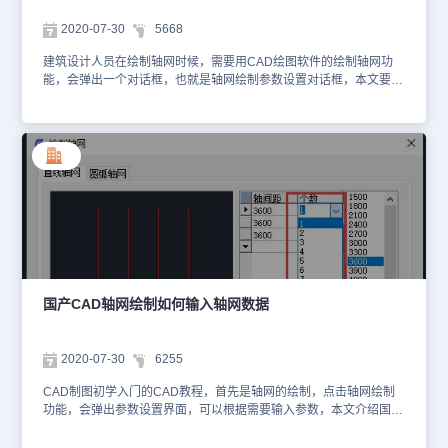
定位以轴网的左下角轴线交点为基点，多层建筑各平面同号轴线交点
位置应一致。以上就是本CAD教程，读完国产CAD轴网绘制直线轴
2020-07-30
5668
网命令交互是不是有所收获呢。感谢你阅读本文，CAD绘图软件可以
从浩辰官网进行CAD下载。
建筑设计人员在绘制轴网时候，需要用CAD绘图软件的绘制轴网功
能，会弹出一个对话框，也就是轴网绘制参数设置对话框，本文要介
绍的CAD教程为国产CAD轴网绘制轴网对话框说明。打开浩辰CAD
软件。 对话框控件的说明：[上开] 在轴网上方进行轴网标注的房间开
间尺寸。 [下开] 在轴网下方进行轴网标注的房间开间尺寸。[左进] 在
轴网左侧进行轴网标注的房间进深尺寸。[右进] 在轴网右侧进行轴网
标注的房间进深尺寸。 [个数] [尺寸]栏中数据的重复次数，点击右方
数值栏或下拉列表获得，也可以键入。[轴间距] 开间或进深的尺寸数
据，点击右方数值栏或下拉列表获得，也可以键入。[键入] 键入一组
尺寸数据，用空格或英文逗点隔开，回车数据输入到电子表格
中。 [夹角] 输入开间与进深轴线之间的夹角数据，默认为夹角90度的
正交轴网。 [清空] 把某一组开间或者某一组进深数据栏清空，保留其
他组的数据。[恢复上次] 把上次绘制直线轴网的参数恢复到对话框
中。[确定][取消]单击后开始绘制直线轴网并保存数据，取消绘制轴网
国产CAD轴网绘制如何输入轴网数据
并放弃输入数据。右击电子表格中行首按钮，可以执行插入、删除、
新建、复制和剪切数据行的操作。以上就是本文CAD教程国产CAD
轴网绘制轴网对话框说明，阅读完本文是不是觉得豁然开朗呢。感谢
2020-07-30
6255
你阅读本文，CAD绘图软件可以从浩辰官网进行CAD下载。
CAD制图初学入门的CAD教程，首先是轴网的绘制，点击轴网绘制
功能，会弹出参数设置界面，可以根据需要输入参数，本文介绍国产
CAD轴网绘制如何输入轴网数据。首先打开浩辰CAD软件。 输入轴
网数据方法： 1. 切换到对话框单选按钮“上开”、“下开”、“左进”、“右