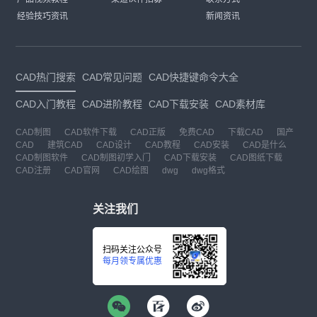
经验技巧资讯
新闻资讯
CAD热门搜索
CAD常见问题
CAD快捷键命令大全
CAD入门教程
CAD进阶教程
CAD下载安装
CAD素材库
CAD制图
CAD软件下载
CAD正版
免费CAD
下载CAD
国产
CAD
建筑CAD
CAD设计
CAD教程
CAD安装
CAD是什么
CAD制图软件
CAD制图初学入门
CAD下载安装
CAD图纸下载
CAD注册
CAD官网
CAD绘图
dwg
dwg格式
关注我们
扫码关注公众号
每月领专属优惠