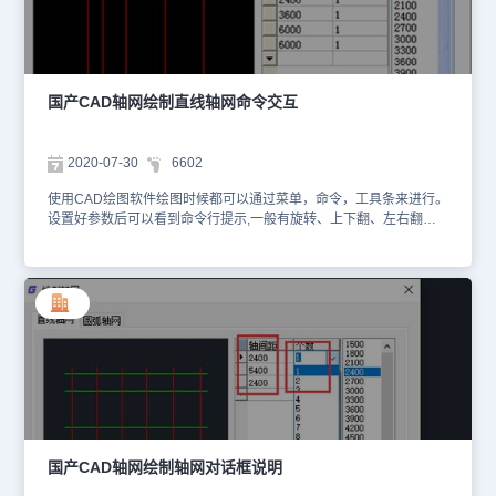
国产CAD轴网绘制直线轴网命令交互
2020-07-30
6602
使用CAD绘图软件绘图时候都可以通过菜单，命令，工具条来进行。
设置好参数后可以看到命令行提示,一般有旋转、上下翻、左右翻等
提示。本文介绍国产CAD轴网绘制直线轴网命令交互。打开浩辰
CAD软件。一、直线轴网的命令交互：1、在对话框中输入所有尺寸
数据后，点击[确定]按钮，命令行提示：2、点取位置或 [转90度(A)/
左右翻(S)/上下翻(D)/对齐(F)/改转角(R)/改基点(T)]<退出>:3、此时可
拖动基点插入轴网，直接点取轴网目标位置或按选项提示回应。4、
在对话框中仅仅输入单向尺寸数据后，点击[确定]按钮，命令行提
示：二、单向轴线长度<16200>: 1、此时给出指示该轴线的长度的两
个点或者直接输入该轴线的长度，接着提示：2、点取位置或 [转90
度(A)/左右翻(S)/上下翻(D)/对齐(F)/改转角(R)/改基点(T)]<退出>:3、
此时可拖动基点插入轴网，直接点取轴网目标位置或按选项提示回
应。4、回车后返回对话框，获得如下图中所示的下开间尺寸参数
2400、3600、6000、6000。 * 如果上开间(左进深)与下开间(右进
国产CAD轴网绘制轴网对话框说明
深)的数据相同，不必输入上开间(左进深)，反之亦然。* 输入的尺寸