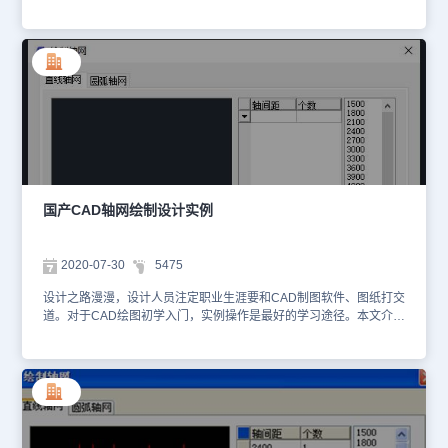
轴网”标签执行。本文介绍国产CAD轴网绘制如何绘制圆弧轴网，首
先打开浩辰CAD软件。建筑设计→轴网→绘制轴网(HZZW)单击绘制
轴网菜单命令后，显示【绘制轴网】对话框，在其中单击“圆弧轴网”
标签，输入进深的对话框如下： 输入圆心角的对话框显示如下： 通
过CAD教程-国产CAD轴网绘制如何绘制圆弧轴网可以看到，在绘制
轴网界面，通过切换圆弧轴网来进入圆弧轴网的绘制界面。通过这个
界面可以绘制。感谢你阅读本文，国产CAD可以从浩辰官网进行
CAD下载。
国产CAD轴网绘制设计实例
2020-07-30
5475
设计之路漫漫，设计人员注定职业生涯要和CAD制图软件、图纸打交
道。对于CAD绘图初学入门，实例操作是最好的学习途径。本文介绍
国产CAD轴网绘制设计实例打开浩辰CAD软件。 直线轴网设计实
例 上开间键入：4*6000，7500，4500 下开间键入：2400，3600，
4*6000，3600，2400 左进深键入： 4200，3300，4200 右进深与
左进深同，不必输入正交直线轴网，夹角为90度： 以上就是本文内
容国产CAD轴网绘制设计实例，浩辰CAD绘图软件提供了丰富的控
制参数设置，可以灵活运用提高画图效率。感谢你阅读本文，CAD绘
图软件可以从浩辰官网进行CAD下载。