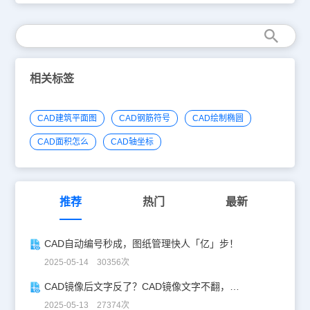
进”之一； 2. 直接在[键入]栏内键入轴网数据，每个数据之间用空格
或英文逗号隔开，输入完毕后回车生效； 3. 在电子表格中键入[轴间
距］和[个数]，常用值可直接点取右方数据栏或下拉列表的预设数
据； 4. 返回1.输入其他开间进深，输入对应的数据。以上就是本文
CAD教程国产CAD轴网绘制如何输入轴网数据，可以看到软件提供
了多种的输入方式，也可以点选。感谢你阅读本文，CAD绘图软件可
相关标签
以从浩辰官网进行CAD下载。
CAD建筑平面图
CAD钢筋符号
CAD绘制椭圆
CAD面积怎么
CAD轴坐标
推荐
热门
最新
CAD自动编号秒成，图纸管理快人「亿」步！
2025-05-14 30356次
CAD镜像后文字反了？CAD镜像文字不翻，一键搞定！
2025-05-13 27374次