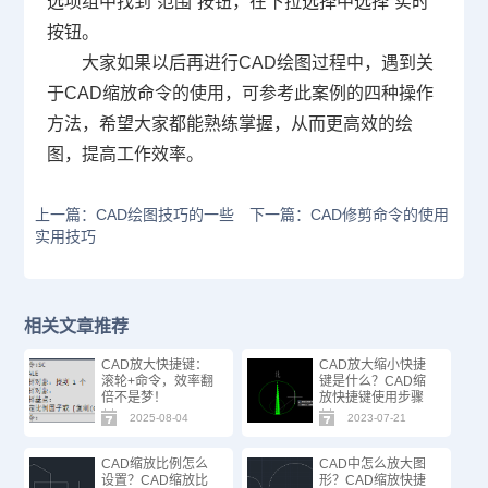
选项组中找到“范围”按钮，在下拉选择中选择“实时”
按钮。
大家如果以后再进行
CAD绘图
过程中，遇到关
于
CAD缩放命令
的使用，可参考此案例的四种操作
方法，希望大家都能熟练掌握，从而更高效的绘
图，提高工作效率。
上一篇：CAD绘图技巧的一些
下一篇：CAD修剪命令的使用
实用技巧
相关文章推荐
CAD放大快捷键：
CAD放大缩小快捷
滚轮+命令，效率翻
键是什么？CAD缩
倍不是梦！
放快捷键使用步骤
2025-08-04
2023-07-21
CAD缩放比例怎么
CAD中怎么放大图
设置？CAD缩放比
形？CAD缩放快捷