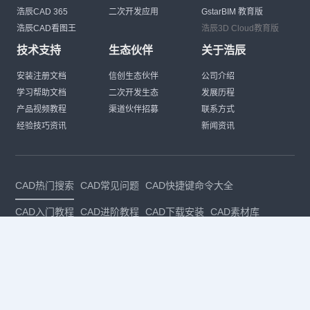
浩辰CAD 365
二次开发应用
GstarBIM 教育版
浩辰CAD看图王
浩辰3D Cloud教育版
技术支持
生态伙伴
关于浩辰
安装注册文档
信创生态伙伴
公司介绍
学习帮助文档
二次开发生态
发展历程
产品视频教程
渠道伙伴招募
联系方式
经验技巧资讯
新闻资讯
CAD热门搜索
CAD常见问题
CAD快捷键命令大全
CAD入门教程
CAD进阶教程
CAD下载安装
CAD素材库
CAD制图
CAD软件下载
CAD正版
免费CAD
下载CAD
国产
CAD
建筑CAD
CAD设计
CAD教程
CAD安装
CAD是什么
CAD制图软件
CAD制图初学入门
CAD下载安装
CAD图纸下载
CAD注册
CAD官网
CAD绘图
dwg
dwg格式