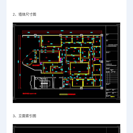
2、墙体尺寸图
3、立面索引图