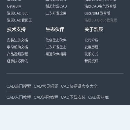
GstarBIM
制造行业CAD
浩辰CAD电气教育版
浩辰CAD 365
二次开发应用
GstarBIM 教育版
浩辰CAD看图王
浩辰3D Cloud教育版
技术支持
生态伙伴
关于浩辰
安装注册文档
信创生态伙伴
公司介绍
学习帮助文档
二次开发生态
发展历程
产品视频教程
渠道伙伴招募
联系方式
经验技巧资讯
新闻资讯
CAD热门搜索
CAD常见问题
CAD快捷键命令大全
CAD入门教程
CAD进阶教程
CAD下载安装
CAD素材库
CAD制图
CAD软件下载
CAD正版
免费CAD
下载CAD
国产
CAD
建筑CAD
CAD设计
CAD教程
CAD安装
CAD是什么
CAD制图软件
CAD制图初学入门
CAD下载安装
CAD图纸下载
CAD注册
CAD官网
CAD绘图
dwg
dwg格式