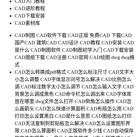
CAD入门教程
CAD进阶教程
CAD下载安装
CAD素材库
CAD制图
CAD软件下载
CAD正版
免费CAD
下载CAD
国产CAD
建筑CAD
CAD设计
CAD教程
CAD安装
CAD
是什么
CAD制图软件
CAD制图初学入门
CAD下载安装
CAD图纸下载
CAD注册
CAD官网
CAD绘图
dwg
dwg格
式
CAD怎么转换成pdf格式
CAD怎么标注尺寸
CAD文字大
小怎么调整
CAD字体显示问号怎么解决
CAD比例怎么
调
CAD标注数字太小怎么调节
CAD怎么输入文字
CAD
背景怎么调成黑色
CAD命令栏怎么调出来
CAD字体库
放在哪里
dwg文件怎么打开
CAD倒角怎么操作
CAD怎
么画箭头
CAD怎么快速计算面积
CAD布局怎么用
CAD
打印怎么设置黑白
CAD是什么意思
CAD图纸怎么打印
CAD无法复制到剪贴板怎么解决
CAD怎么设置图形界
限
CAD怎么算面积
CAD正版软件多少钱
CAD自动保存