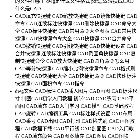
的文件在哪里
dwg是什么文件格式
pdf怎么转换成CAD
什么是CAD
CAD填充快捷键
CAD缩放快捷键
CAD镜像快捷键
CAD
命令
CAD连续标注快捷键
CAD删除快捷键
CAD命令大
全
CAD标注快捷键
CAD常用命令大全图表
CAD常用快
捷键
CAD快捷键命令大全
CAD快捷键
CAD合并命令
CAD撤销快捷键
CAD引线快捷键
CAD快捷键设置
CAD
合并快捷键
连续标注快捷键
CAD倒圆角快捷键
CAD复
制快捷键命令
CAD放大快捷键
CAD圆角命令怎么用
CAD等分快捷键
CAD缩小比例快捷键命令
CAD格式刷
快捷键
CAD快捷键大全
CAD快捷键命令
CAD快速标注
快捷键
CAD面积命令
CAD指令
dwg文件
CAD标注
CAD插入图片
CAD画图
CAD标注尺
寸
制图CAD初学入门教程
初学CAD
CAD练习
CAD平
面图
CAD填充
CAD入门学习
CAD模型
CAD基础教程
CAD旋转
CAD编辑工具
CAD标注样式设置
CAD布局
CAD乘号
CAD出图
CAD打印
CAD格式刷
CAD画图教
程
CAD教程下载
CAD平行线
CAD剖面图
CAD入门教
程
CAD填充颜色
CAD图案填充
CAD图层
CAD图块