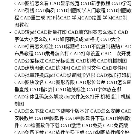
CAD图纸怎么看
CAD显示线宽
CAD新手教程
CAD学习
CAD引线
CAD阵列
CAD制图初学入门教程
CAD制图教
程
CAD重生成
PDF转CAD
学习CAD绘图
学习CAD制
图教程
CAD转pdf
CAD批量打印
CAD填充图案怎么添加
CAD
字体大小怎么改
CAD如何转换成pdf格式
CAD大全
CAD标高怎么标注
CAD标题栏
CAD不能复制粘贴
CAD
布局教程
CAD乘号怎么打
CAD打印设置
CAD二次开发
CAD公差标注
CAD光标设置
CAD机械
CAD机械制图
CAD建筑图纸
CAD练习图
CAD临时文件
CAD零件图
CAD批量转换成pdf
CAD设置图形界限
CAD添加打印机
CAD图块改名
CAD图形界限
CAD形位公差
CAD怎么画
垂直线
CAD指北针
CAD轴线标注
CAD字体放在哪
CAD字体乱码怎么解决
dxf文件怎么打开
机械设计
机械
制图
CAD怎么下载
CAD下载哪个版本好
CAD怎么安装
CAD
安装教程
CAD画图软件
CAD画图软件下载
CAD绘图软
件
CAD绘图软件下载
CAD激活
CAD免费
CAD免费版
CAD免费下载
CAD软件免费下载
CAD制图软件哪个好