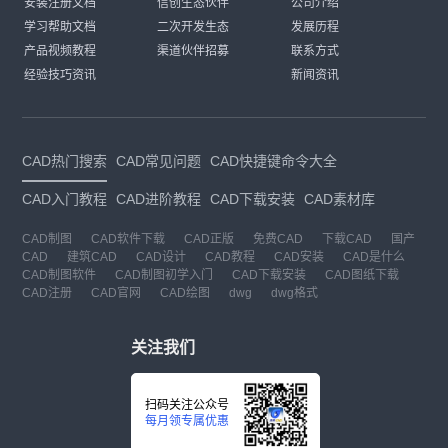
安装注册文档
信创生态伙伴
公司介绍
学习帮助文档
二次开发生态
发展历程
产品视频教程
渠道伙伴招募
联系方式
经验技巧资讯
新闻资讯
CAD热门搜索
CAD常见问题
CAD快捷键命令大全
CAD入门教程
CAD进阶教程
CAD下载安装
CAD素材库
CAD制图
CAD软件下载
CAD正版
免费CAD
下载CAD
国产
CAD
建筑CAD
CAD设计
CAD教程
CAD安装
CAD是什么
CAD制图软件
CAD制图初学入门
CAD下载安装
CAD图纸下载
CAD注册
CAD官网
CAD绘图
dwg
dwg格式
关注我们
扫码关注公众号
每月领专属优惠