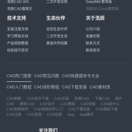
浩辰CAD 365
二次开发应用
GstarBIM 教育版
浩辰CAD看图王
浩辰3D Cloud教育版
技术支持
生态伙伴
关于浩辰
安装注册文档
信创生态伙伴
公司介绍
学习帮助文档
二次开发生态
发展历程
产品视频教程
渠道伙伴招募
联系方式
经验技巧资讯
新闻资讯
CAD热门搜索
CAD常见问题
CAD快捷键命令大全
CAD入门教程
CAD进阶教程
CAD下载安装
CAD素材库
CAD制图
CAD软件下载
CAD正版
免费CAD
下载CAD
国产
CAD
建筑CAD
CAD设计
CAD教程
CAD安装
CAD是什么
CAD制图软件
CAD制图初学入门
CAD下载安装
CAD图纸下载
CAD注册
CAD官网
CAD绘图
dwg
dwg格式
关注我们