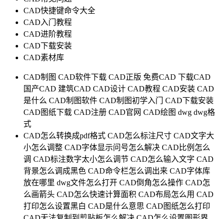
CAD快捷键命令大全
CAD入门教程
CAD进阶教程
CAD下载安装
CAD素材库
CAD制图
CAD软件下载
CAD正版
免费CAD
下载CAD
国产CAD
建筑CAD
CAD设计
CAD教程
CAD安装
CAD
是什么
CAD制图软件
CAD制图初学入门
CAD下载安装
CAD图纸下载
CAD注册
CAD官网
CAD绘图
dwg
dwg格
式
CAD怎么转换成pdf格式
CAD怎么标注尺寸
CAD文字大
小怎么调整
CAD字体显示问号怎么解决
CAD比例怎么
调
CAD标注数字太小怎么调节
CAD怎么输入文字
CAD
背景怎么调成黑色
CAD命令栏怎么调出来
CAD字体库
放在哪里
dwg文件怎么打开
CAD倒角怎么操作
CAD怎
么画箭头
CAD怎么快速计算面积
CAD布局怎么用
CAD
打印怎么设置黑白
CAD是什么意思
CAD图纸怎么打印
CAD无法复制到剪贴板怎么解决
CAD怎么设置图形界