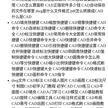
限
CAD怎么算面积
CAD正版软件多少钱
CAD自动保存
的文件在哪里
dwg是什么文件格式
pdf怎么转换成CAD
什么是CAD
CAD填充快捷键
CAD缩放快捷键
CAD镜像快捷键
CAD
命令
CAD连续标注快捷键
CAD删除快捷键
CAD命令大
全
CAD标注快捷键
CAD常用命令大全图表
CAD常用快
捷键
CAD快捷键命令大全
CAD快捷键
CAD合并命令
CAD撤销快捷键
CAD引线快捷键
CAD快捷键设置
CAD
合并快捷键
连续标注快捷键
CAD倒圆角快捷键
CAD复
制快捷键命令
CAD放大快捷键
CAD圆角命令怎么用
CAD等分快捷键
CAD缩小比例快捷键命令
CAD格式刷
快捷键
CAD快捷键大全
CAD快捷键命令
CAD快速标注
快捷键
CAD面积命令
CAD指令
dwg文件
CAD标注
CAD插入图片
CAD画图
CAD标注尺
寸
制图CAD初学入门教程
初学CAD
CAD练习
CAD平
面图
CAD填充
CAD入门学习
CAD模型
CAD基础教程
CAD旋转
CAD编辑工具
CAD标注样式设置
CAD布局
CAD乘号
CAD出图
CAD打印
CAD格式刷
CAD画图教