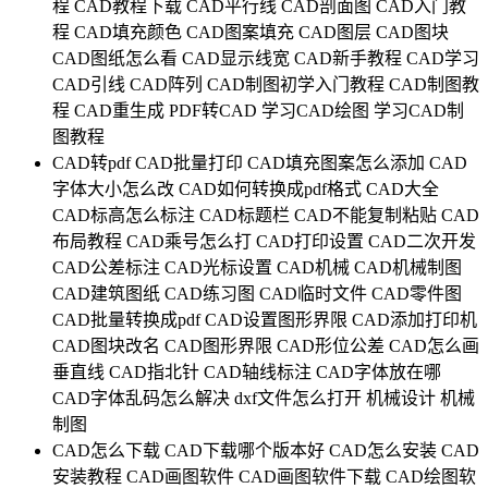
程
CAD教程下载
CAD平行线
CAD剖面图
CAD入门教
程
CAD填充颜色
CAD图案填充
CAD图层
CAD图块
CAD图纸怎么看
CAD显示线宽
CAD新手教程
CAD学习
CAD引线
CAD阵列
CAD制图初学入门教程
CAD制图教
程
CAD重生成
PDF转CAD
学习CAD绘图
学习CAD制
图教程
CAD转pdf
CAD批量打印
CAD填充图案怎么添加
CAD
字体大小怎么改
CAD如何转换成pdf格式
CAD大全
CAD标高怎么标注
CAD标题栏
CAD不能复制粘贴
CAD
布局教程
CAD乘号怎么打
CAD打印设置
CAD二次开发
CAD公差标注
CAD光标设置
CAD机械
CAD机械制图
CAD建筑图纸
CAD练习图
CAD临时文件
CAD零件图
CAD批量转换成pdf
CAD设置图形界限
CAD添加打印机
CAD图块改名
CAD图形界限
CAD形位公差
CAD怎么画
垂直线
CAD指北针
CAD轴线标注
CAD字体放在哪
CAD字体乱码怎么解决
dxf文件怎么打开
机械设计
机械
制图
CAD怎么下载
CAD下载哪个版本好
CAD怎么安装
CAD
安装教程
CAD画图软件
CAD画图软件下载
CAD绘图软