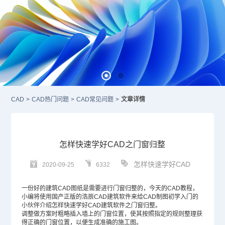
CAD
>
CAD热门问题
>
CAD常见问题
>
文章详情
怎样快速学好CAD之门窗归整
怎样快速学好CAD
2020-09-25
6332
一份好的
建筑CAD
图纸是需要进行门窗归整的，今天的
CAD教程
，
小编将使用国产正版的浩辰
CAD
建筑软件来给
CAD制图
初学入门的
小伙伴介绍怎样快速学好CAD建筑软件之门窗归整。
调整做方案时粗略插入墙上的门窗位置，使其按照指定的规则整理获
得正确的门窗位置，以便生成准确的施工图。