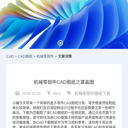
CAD
>
CAD图纸
>
机械零部件
>
文章详情
机械零部件CAD图纸之罩盖图
机械零部件图纸下载
2020-10-20
4914
小编今天带来一个简单的盖子零件
CAD图纸
分享，零件图虽然绘制起
来比较简单，但我们在日常绘制设计过程中也还是需要注意一些细节
画法。下图为您截取了该
CAD
图纸的一些预览图。通过点击页面下方
的查看按钮，即可前往浩辰CAD看图王网页版产品界面用进行快速在
线详细查看。本
CAD下载
图纸作为学习资料参考，请勿用于商业用
途。更多机械零部件图纸下载库资源，多多关注浩辰
CAD软件
官网进