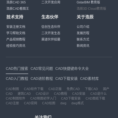
浩辰CAD 365
二次开发应用
GstarBIM 教育版
浩辰CAD看图王
浩辰3D Cloud教育版
技术支持
生态伙伴
关于浩辰
安装注册文档
信创生态伙伴
公司介绍
学习帮助文档
二次开发生态
发展历程
产品视频教程
渠道伙伴招募
联系方式
经验技巧资讯
新闻资讯
CAD热门搜索
CAD常见问题
CAD快捷键命令大全
CAD入门教程
CAD进阶教程
CAD下载安装
CAD素材库
CAD制图
CAD软件下载
CAD正版
免费CAD
下载CAD
国产
CAD
建筑CAD
CAD设计
CAD教程
CAD安装
CAD是什么
CAD制图软件
CAD制图初学入门
CAD下载安装
CAD图纸下载
CAD注册
CAD官网
CAD绘图
dwg
dwg格式
关注我们