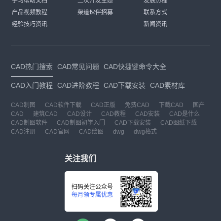
学习帮助文档
二次开发生态
发展历程
产品视频教程
渠道伙伴招募
联系方式
经验技巧资讯
新闻资讯
CAD热门搜索
CAD常见问题
CAD快捷键命令大全
CAD入门教程
CAD进阶教程
CAD下载安装
CAD素材库
CAD制图
CAD软件下载
CAD正版
免费CAD
下载CAD
国产
CAD
建筑CAD
CAD设计
CAD教程
CAD安装
CAD是什么
CAD制图软件
CAD制图初学入门
CAD下载安装
CAD图纸下载
CAD注册
CAD官网
CAD绘图
dwg
dwg格式
关注我们
扫码关注公众号
每月领专属优惠