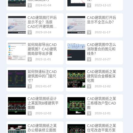
2024-01-04
2023-12-13
CAD建筑图打开后
CAD建筑图打开后
显示不全？浩辰
显示不全怎么办？
CAD打开建筑图的
正确步骤
2023-10-24
2022-11-17
如何局部导出CAD
CAD建筑图中怎么
建筑图？CAD建筑
消除重合的图元和
图局部导出步骤
线条？
2022-11-01
2022-10-27
如何快速标注CAD
CAD建筑图纸之某
建筑图中的门窗尺
建筑铝合金模板深
寸？
化图
2022-01-07
2020-12-02
CAD建筑图纸设计
CAD建筑图纸之某
之某医院B楼建筑平
三栋楼改户型CAD
面图
图
2020-12-02
2020-12-01
CAD建筑图纸之某
CAD建筑图纸之某
办公楼装修立面图
住宅改造平面方案