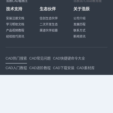
浩辰CAD看图王
浩辰3D Cloud教育版
技术支持
生态伙伴
关于浩辰
安装注册文档
信创生态伙伴
公司介绍
学习帮助文档
二次开发生态
发展历程
产品视频教程
渠道伙伴招募
联系方式
经验技巧资讯
新闻资讯
CAD热门搜索
CAD常见问题
CAD快捷键命令大全
CAD入门教程
CAD进阶教程
CAD下载安装
CAD素材库
CAD制图
CAD软件下载
CAD正版
免费CAD
下载CAD
国产
CAD
建筑CAD
CAD设计
CAD教程
CAD安装
CAD是什么
CAD制图软件
CAD制图初学入门
CAD下载安装
CAD图纸下载
CAD注册
CAD官网
CAD绘图
dwg
dwg格式
关注我们