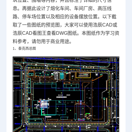
筑位置、围墙等内容，并且
标注了详细的尺寸信
息。再据此设计了
熔化车间、
车间厂房
、
高压线
路、停车场位置
以及相应的设备摆放位置。
以下截
取了一些图纸的预览图
，大家
可以使用浩辰CAD或
浩辰CAD看图王查看
DWG
图纸
。
本图纸作为学习资
料参考，请勿用于商业用途。
1、泰克西总图