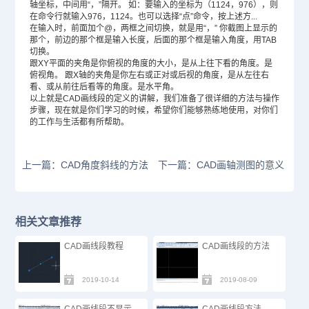
轴坐标，中间用“，”隔开。 如：要输入的坐标为（1124，976），则
在命令行就输入976，1124。也可以选择“点”命令，按上述方...
在输入时，前面加个@，两框之间切换，就是用“，” 你截图上显示的
那个，前边的那个框是输入长度，后面的那个框是输入角度，用TAB
切换。
跟XY平面的夹角是你俯视的角度的大小，是从上往下看的角度。是
俯视角。 跟X轴的夹角是你左右或正对或后视的角度，是从左往右
看、或从前往后看等的角度。是水平角。
以上就是CAD画线段的定义的讲解，我们准备了很详细的方法与操作
步骤，现在就是你们学习的时候，希望你们能够熟练地使用，对你们
的工作与生活都有所帮助。
上一篇：CAD角度斜线的方法
下一篇：CAD画轴测图的意义
相关文章推荐
CAD画线段教程
CAD画线段的方法
2019-10-14
2019-08-09