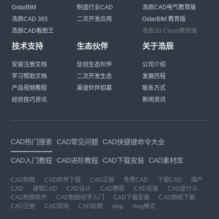
GstarBIM
制造行业CAD
浩辰CAD电气教育版
浩辰CAD 365
二次开发应用
GstarBIM 教育版
浩辰CAD看图王
浩辰3D Cloud教育版
技术支持
生态伙伴
关于浩辰
安装注册文档
信创生态伙伴
公司介绍
学习帮助文档
二次开发生态
发展历程
产品视频教程
渠道伙伴招募
联系方式
经验技巧资讯
新闻资讯
CAD热门搜索
CAD常见问题
CAD快捷键命令大全
CAD入门教程
CAD进阶教程
CAD下载安装
CAD素材库
CAD制图
CAD软件下载
CAD正版
免费CAD
下载CAD
国产
CAD
建筑CAD
CAD设计
CAD教程
CAD安装
CAD是什么
CAD制图软件
CAD制图初学入门
CAD下载安装
CAD图纸下载
CAD注册
CAD官网
CAD绘图
dwg
dwg格式