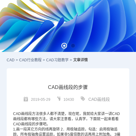
CAD
>
CAD行业教程
>
CAD习题教学
>
文章详情
CAD画线段的步骤
CAD画线段
2019-05-29
10430
CAD
画线段方法很多人都不清楚，现在呢，我就给大家讲一讲CAD
画线段都有哪些方法，请大家注意看，认真学，下面就一起来看看
CAD画线段的步骤吧。
1,画一段其它方向的线再旋转 2．用极轴追踪，勾选：启用极轴追
踪、所有极轴角设置追踪，如果非5度倍数的话再用上附加角。 3编