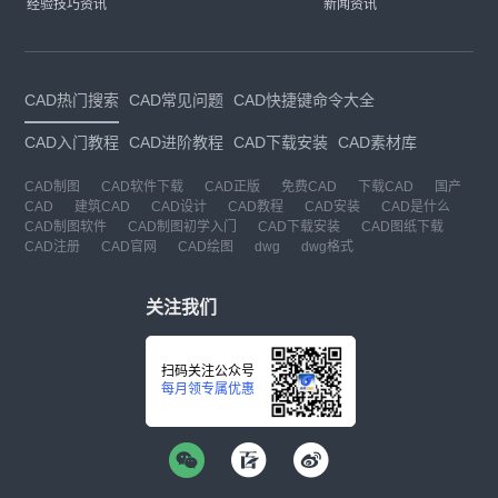
经验技巧资讯
新闻资讯
CAD热门搜索
CAD常见问题
CAD快捷键命令大全
CAD入门教程
CAD进阶教程
CAD下载安装
CAD素材库
CAD制图
CAD软件下载
CAD正版
免费CAD
下载CAD
国产
CAD
建筑CAD
CAD设计
CAD教程
CAD安装
CAD是什么
CAD制图软件
CAD制图初学入门
CAD下载安装
CAD图纸下载
CAD注册
CAD官网
CAD绘图
dwg
dwg格式
关注我们
扫码关注公众号
每月领专属优惠