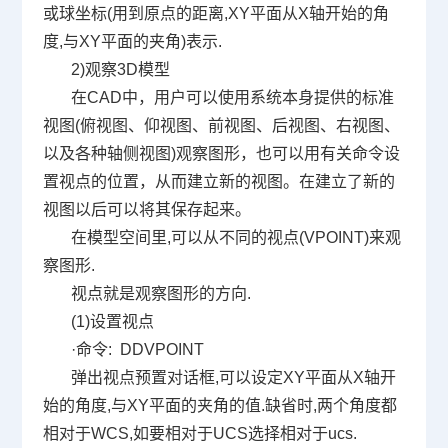
或球坐标
(
用到原点的距离
,XY
平面从
X
轴开始的角
度
,
与
XY
平面的夹角
)
表示
.
2)
观察
3D
模型
在
CAD
中，用户可以使用系统本身提供的标准
视图
(
俯视图、仰视图、前视图、后视图、右视图、
以及各种轴侧视图
)
观察图形，也可以用有关命令设
置视点的位置，从而建立新的视图。在建立了新的
视图以后可以将其保存起来。
在模型空间里
,
可以从不同的视点
(VPOINT)
来观
察图形
.
视点就是观察图形的方向
.
(1)
设置视点
·命令
: DDVPOINT
弹出视点预置对话框
,
可以设定
XY
平面从
X
轴开
始的角度
,
与
XY
平面的夹角的值
.
缺省时
,
两个角度都
相对于
WCS,
如要相对于
UCS
选择相对于
ucs.