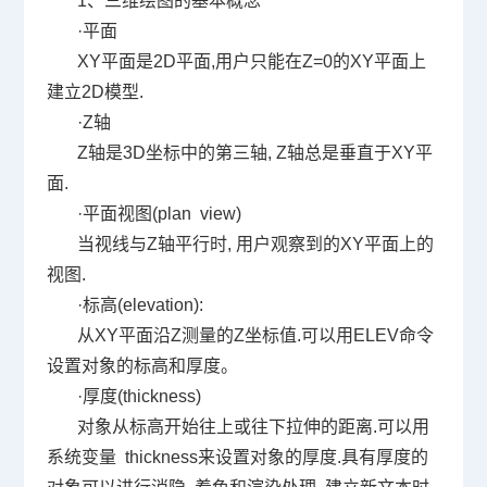
1
、三维绘图的基本概念
·平面
XY
平面是
2D
平面
,
用户只能在
Z=0
的
XY
平面上
建立
2D
模型
.
·
Z
轴
Z
轴是
3D
坐标中的第三轴
, Z
轴总是垂直于
XY
平
面
.
·平面视图
(plan view)
当视线与
Z
轴平行时
,
用户观察到的
XY
平面上的
视图
.
·标高
(elevation):
从
XY
平面沿
Z
测量的
Z
坐标值
.
可以用
ELEV
命令
设置对象的标高和厚度。
·厚度
(thickness)
对象从标高开始往上或往下拉伸的距离
.
可以用
系统变量
thickness
来设置对象的厚度
.
具有厚度的