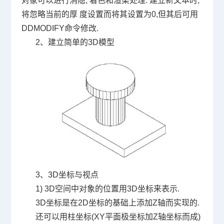
对象可以进行消隐
,
着色和渲染处理
.
建立新文本时
,
将忽略当前的厚 度设置而将其设置为
0,
但其后可用
DDMODIFY
命令修改
.
2
、建立简单的
3D
模型
3
、
3D
坐标与视点
1) 3D
空间中对象的位置用
3D
坐标来表示
.
3D
坐标是在
2D
坐标的基础上添加
Z
轴而实现的
.
还可以用柱坐标
(XY
平面极坐标加
Z
轴坐标而成
)