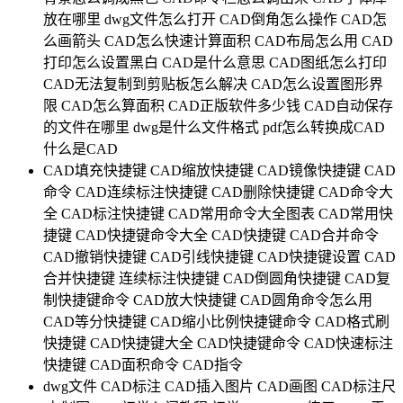
放在哪里
dwg文件怎么打开
CAD倒角怎么操作
CAD怎
么画箭头
CAD怎么快速计算面积
CAD布局怎么用
CAD
打印怎么设置黑白
CAD是什么意思
CAD图纸怎么打印
CAD无法复制到剪贴板怎么解决
CAD怎么设置图形界
限
CAD怎么算面积
CAD正版软件多少钱
CAD自动保存
的文件在哪里
dwg是什么文件格式
pdf怎么转换成CAD
什么是CAD
CAD填充快捷键
CAD缩放快捷键
CAD镜像快捷键
CAD
命令
CAD连续标注快捷键
CAD删除快捷键
CAD命令大
全
CAD标注快捷键
CAD常用命令大全图表
CAD常用快
捷键
CAD快捷键命令大全
CAD快捷键
CAD合并命令
CAD撤销快捷键
CAD引线快捷键
CAD快捷键设置
CAD
合并快捷键
连续标注快捷键
CAD倒圆角快捷键
CAD复
制快捷键命令
CAD放大快捷键
CAD圆角命令怎么用
CAD等分快捷键
CAD缩小比例快捷键命令
CAD格式刷
快捷键
CAD快捷键大全
CAD快捷键命令
CAD快速标注
快捷键
CAD面积命令
CAD指令
dwg文件
CAD标注
CAD插入图片
CAD画图
CAD标注尺