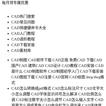
每月领专属优惠
CAD热门搜索
CAD常见问题
CAD快捷键命令大全
CAD入门教程
CAD进阶教程
CAD下载安装
CAD素材库
CAD制图
CAD软件下载
CAD正版
免费CAD
下载CAD
国产CAD
建筑CAD
CAD设计
CAD教程
CAD安装
CAD
是什么
CAD制图软件
CAD制图初学入门
CAD下载安装
CAD图纸下载
CAD注册
CAD官网
CAD绘图
dwg
dwg格
式
CAD怎么转换成pdf格式
CAD怎么标注尺寸
CAD文字大
小怎么调整
CAD字体显示问号怎么解决
CAD比例怎么
调
CAD标注数字太小怎么调节
CAD怎么输入文字
CAD
背景怎么调成黑色
CAD命令栏怎么调出来
CAD字体库