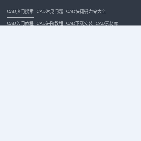
CAD热门搜索
CAD常见问题
CAD快捷键命令大全
CAD入门教程
CAD进阶教程
CAD下载安装
CAD素材库
CAD制图
CAD软件下载
CAD正版
免费CAD
下载CAD
国产
CAD
建筑CAD
CAD设计
CAD教程
CAD安装
CAD是什么
CAD制图软件
CAD制图初学入门
CAD下载安装
CAD图纸下载
CAD注册
CAD官网
CAD绘图
dwg
dwg格式
关注我们
扫码关注公众号
每月领专属优惠
Copyright © 1992-
2026
苏州浩辰软件股份有限公司 版权所有
苏ICP备
12077906号-1
增值电信业务经营许可证：
苏B2-20210241
苏公网安备