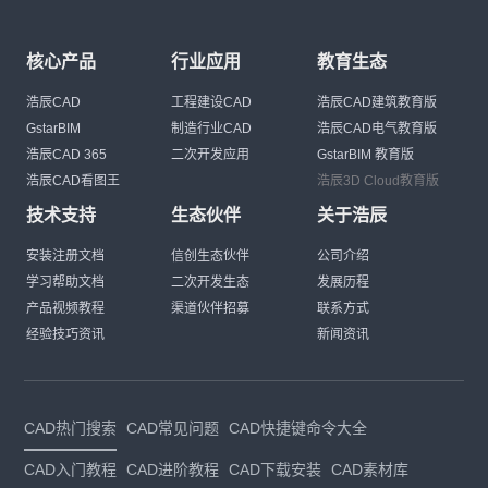
核心产品
行业应用
教育生态
浩辰CAD
工程建设CAD
浩辰CAD建筑教育版
GstarBIM
制造行业CAD
浩辰CAD电气教育版
浩辰CAD 365
二次开发应用
GstarBIM 教育版
浩辰CAD看图王
浩辰3D Cloud教育版
技术支持
生态伙伴
关于浩辰
安装注册文档
信创生态伙伴
公司介绍
学习帮助文档
二次开发生态
发展历程
产品视频教程
渠道伙伴招募
联系方式
经验技巧资讯
新闻资讯
CAD热门搜索
CAD常见问题
CAD快捷键命令大全
CAD入门教程
CAD进阶教程
CAD下载安装
CAD素材库