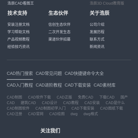
浩辰CAD看图王
浩辰3D Cloud教育版
技术支持
生态伙伴
关于浩辰
安装注册文档
信创生态伙伴
公司介绍
学习帮助文档
二次开发生态
发展历程
产品视频教程
渠道伙伴招募
联系方式
经验技巧资讯
新闻资讯
CAD热门搜索
CAD常见问题
CAD快捷键命令大全
CAD入门教程
CAD进阶教程
CAD下载安装
CAD素材库
CAD制图
CAD软件下载
CAD正版
免费CAD
下载CAD
国产
CAD
建筑CAD
CAD设计
CAD教程
CAD安装
CAD是什么
CAD制图软件
CAD制图初学入门
CAD下载安装
CAD图纸下载
CAD注册
CAD官网
CAD绘图
dwg
dwg格式
关注我们