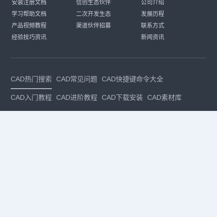
安装注册文档
信创生态伙伴
公司介绍
学习帮助文档
二次开发生态
发展历程
产品视频教程
渠道伙伴招募
联系方式
经验技巧资讯
新闻资讯
CAD热门搜索
CAD常见问题
CAD快捷键命令大全
CAD入门教程
CAD进阶教程
CAD下载安装
CAD素材库
CAD制图
CAD软件下载
CAD正版
免费CAD
下载CAD
国产
CAD
建筑CAD
CAD设计
CAD教程
CAD安装
CAD是什么
CAD制图软件
CAD制图初学入门
CAD下载安装
CAD图纸下载
CAD注册
CAD官网
CAD绘图
dwg
dwg格式
关注我们
扫码关注公众号
每月领专属优惠