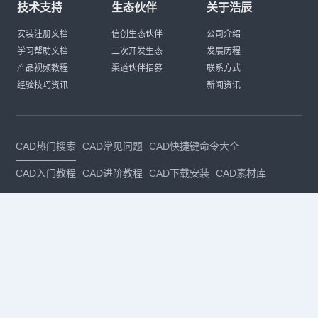
技术支持
生态伙伴
关于浩辰
安装注册文档
信创生态伙伴
公司介绍
学习帮助文档
二次开发生态
发展历程
产品视频教程
渠道伙伴招募
联系方式
经验技巧资讯
新闻资讯
CAD热门搜索
CAD常见问题
CAD快捷键命令大全
CAD入门教程
CAD进阶教程
CAD下载安装
CAD素材库
CAD制图
CAD软件下载
CAD正版
免费CAD
下载CAD
国产
CAD
建筑CAD
CAD设计
CAD教程
CAD安装
CAD是什么
CAD制图软件
CAD制图初学入门
CAD下载安装
CAD图纸下载
CAD注册
CAD官网
CAD绘图
dwg
dwg格式
关注我们