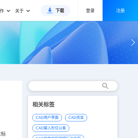
下载
登录
注册
合作
关于
相关标签
CAD用户界面
CAD亮显
CAD输入形位公差
求标