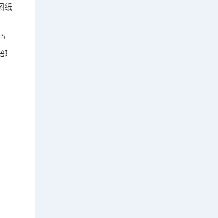
图纸
户
的部