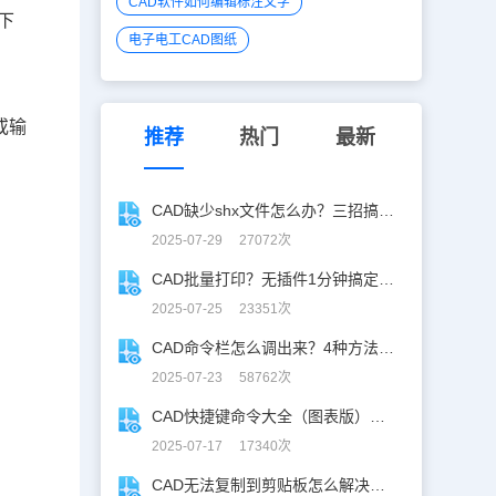
CAD软件如何编辑标注文字
下
电子电工CAD图纸
或输
推荐
热门
最新
CAD缺少shx文件怎么办？三招搞定SHX缺失难题
2025-07-29 27072次
CAD批量打印？无插件1分钟搞定，效率飙升90%！
2025-07-25 23351次
CAD命令栏怎么调出来？4种方法找回CAD命令栏
2025-07-23 58762次
CAD快捷键命令大全（图表版），从此告别低效绘图！
2025-07-17 17340次
CAD无法复制到剪贴板怎么解决？CAD复制失灵自救指南