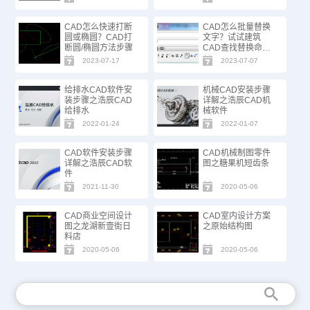
CAD怎么快速打断
CAD怎么批量替换
圆或椭圆？CAD打
文字？试试建筑
断圆/椭圆方法步骤
CAD查找替换命
令！
2023-07-17
2023-07-07
给排水CAD软件安
机械CAD安装步骤
装步骤之浩辰CAD
详解之浩辰CAD机
给排水
械软件
2022-01-24
2022-01-07
CAD软件安装步骤
CAD机械制图零件
详解之浩辰CAD软
图之糖果机短齿条
件
2021-11-30
2020-05-06
CAD商业空间设计
CAD室内设计方案
图之龙湖新壹街日
之原始结构图
料店
2020-05-06
2020-05-06