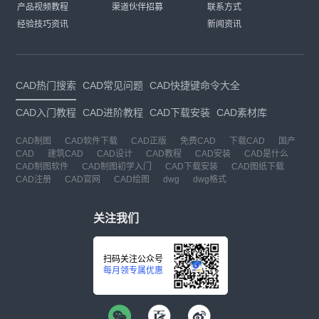
产品视频教程
渠道伙伴招募
联系方式
经验技巧资讯
新闻资讯
CAD热门搜索
CAD常见问题
CAD快捷键命令大全
CAD入门教程
CAD进阶教程
CAD下载安装
CAD素材库
CAD制图
CAD软件下载
CAD正版
免费CAD
下载CAD
国产
CAD
建筑CAD
CAD设计
CAD教程
CAD安装
CAD是什么
CAD制图软件
CAD制图初学入门
CAD下载安装
CAD图纸下载
CAD注册
CAD官网
CAD绘图
dwg
dwg格式
关注我们
扫码关注公众号
每月领专属优惠