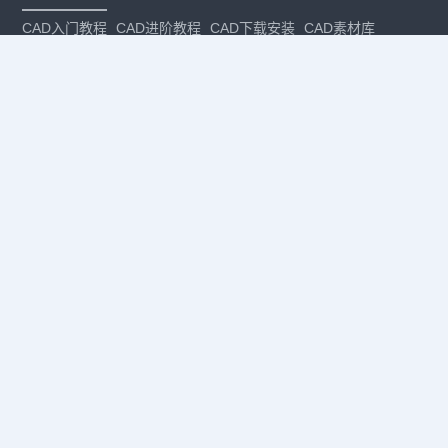
CAD入门教程
CAD进阶教程
CAD下载安装
CAD素材库
CAD制图
CAD软件下载
CAD正版
免费CAD
下载CAD
国产
CAD
建筑CAD
CAD设计
CAD教程
CAD安装
CAD是什么
CAD制图软件
CAD制图初学入门
CAD下载安装
CAD图纸下载
CAD注册
CAD官网
CAD绘图
dwg
dwg格式
关注我们
扫码关注公众号
每月领专属优惠
Copyright © 1992-
2026
苏州浩辰软件股份有限公司 版权所有
苏ICP备
12077906号-1
增值电信业务经营许可证：
苏B2-20210241
苏公网安备
32059002004222号
·
·
|
法律声明
隐私政策
数据安全与个人信息保护承诺
CAD
CAD软件