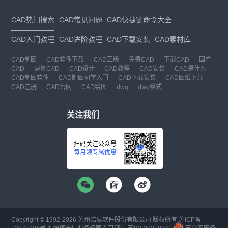
CAD热门搜索
CAD常见问题
CAD快捷键命令大全
CAD入门教程
CAD进阶教程
CAD下载安装
CAD素材库
CAD制图
CAD软件下载
CAD正版
免费CAD
下载CAD
国产
CAD
建筑CAD
CAD设计
CAD教程
CAD安装
CAD是什么
CAD制图软件
CAD制图初学入门
CAD下载安装
CAD图纸下载
CAD注册
CAD官网
CAD绘图
dwg
dwg格式
关注我们
扫码关注公众号
每月领专属优惠
Copyright © 1992-
2026
苏州浩辰软件股份有限公司 版权所有
苏ICP备