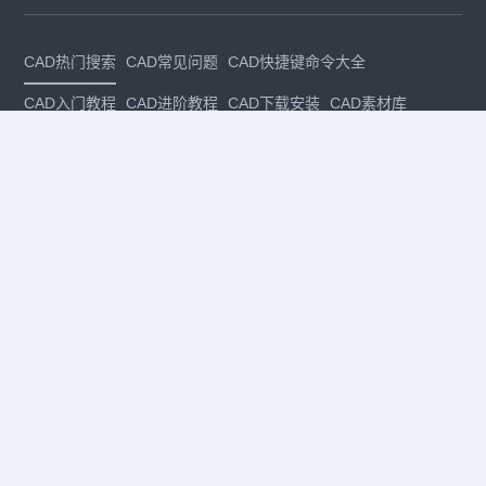
CAD热门搜索
CAD常见问题
CAD快捷键命令大全
CAD入门教程
CAD进阶教程
CAD下载安装
CAD素材库
CAD制图
CAD软件下载
CAD正版
免费CAD
下载CAD
国产
CAD
建筑CAD
CAD设计
CAD教程
CAD安装
CAD是什么
CAD制图软件
CAD制图初学入门
CAD下载安装
CAD图纸下载
CAD注册
CAD官网
CAD绘图
dwg
dwg格式
关注我们
扫码关注公众号
每月领专属优惠