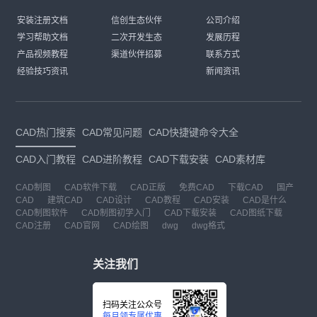
安装注册文档
信创生态伙伴
公司介绍
学习帮助文档
二次开发生态
发展历程
产品视频教程
渠道伙伴招募
联系方式
经验技巧资讯
新闻资讯
CAD热门搜索
CAD常见问题
CAD快捷键命令大全
CAD入门教程
CAD进阶教程
CAD下载安装
CAD素材库
CAD制图
CAD软件下载
CAD正版
免费CAD
下载CAD
国产
CAD
建筑CAD
CAD设计
CAD教程
CAD安装
CAD是什么
CAD制图软件
CAD制图初学入门
CAD下载安装
CAD图纸下载
CAD注册
CAD官网
CAD绘图
dwg
dwg格式
关注我们
扫码关注公众号
每月领专属优惠