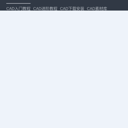
CAD入门教程
CAD进阶教程
CAD下载安装
CAD素材库
CAD制图
CAD软件下载
CAD正版
免费CAD
下载CAD
国产
CAD
建筑CAD
CAD设计
CAD教程
CAD安装
CAD是什么
CAD制图软件
CAD制图初学入门
CAD下载安装
CAD图纸下载
CAD注册
CAD官网
CAD绘图
dwg
dwg格式
关注我们
扫码关注公众号
每月领专属优惠
Copyright © 1992-
2026
苏州浩辰软件股份有限公司 版权所有
苏ICP备
12077906号-1
增值电信业务经营许可证：
苏B2-20210241
苏公网安备
32059002004222号
·
·
|
法律声明
隐私政策
数据安全与个人信息保护承诺
CAD
CAD软件