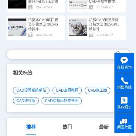
断圆/椭圆方法步骤
CAD查找替换命
令！
2023-07-17
2023-07-07
给排水CAD软件安
机械CAD安装步骤
装步骤之浩辰CAD
详解之浩辰CAD机
给排水
械软件
2022-01-24
2022-01-07
在线咨询
相关标签
销售热线
CAD设置系统单位
CAD画圆教程
CAD施工图
y
CAD线打断
CAD绘制齿轮零件图
获取报价
推荐
热门
最新
问答社区