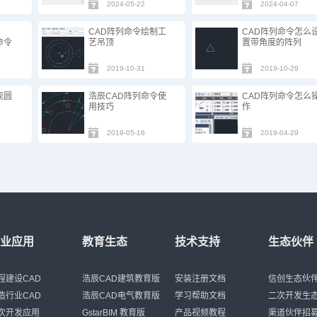
2024-05-22
2024-04-07
？
CAD阵列命令绘制工
CAD阵列命令怎么
命令
艺吊顶
置带角度的阵列
2019-10-31
2019-10-29
现圆
浩辰CAD阵列命令使
CAD阵列命令怎么
用技巧
作
2019-05-16
2019-04-29
行业应用
教育生态
技术支持
生态伙伴
程建设CAD
浩辰CAD建筑教育版
安装注册文档
信创生态伙
造行业CAD
浩辰CAD电气教育版
学习帮助文档
二次开发生
次开发应用
GstarBIM 教育版
产品视频教程
渠道伙伴招