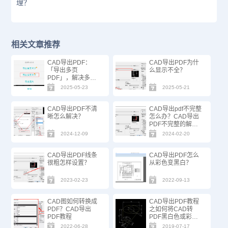
理？
相关文章推荐
CAD导出PDF：
CAD导出PDF为什
「导出多页
么显示不全？
PDF」，解决多图
框图纸分页难题！
2025-05-23
2025-05-21
CAD导出PDF不清
CAD导出pdf不完整
晰怎么解决？
怎么办？CAD导出
PDF不完整的解决
办法
2024-12-09
2024-02-20
CAD导出PDF线条
CAD导出PDF怎么
很粗怎样设置？
从彩色变黑白？
2023-02-23
2022-09-13
CAD图如何转换成
CAD导出PDF教程
PDF？CAD导出
之如何将CAD转
PDF教程
PDF黑白色或彩
色？
2022-06-28
2019-07-17