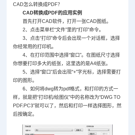
CAD
怎么转换成
PDF
？
CAD
转换成
PDF
的应用实例
首先打开
CAD软件
，打开一张
CAD
图纸。
2
、点击菜单栏
“
文件
”
里的
“
打印
”
命令。
3
、点击
“
打印
”
命令后会出现一个对话框，选择
你经常用的打印机。
4
、在打印范围中选择
“
窗口
”
。在图纸尺寸选择
你想要打印多大的纸张，这里选的是
A4
纸张。
5
、选择
“
窗口
”
后会出现
“+”
字光标，选择需要打
印的图形。
6
、如何将
dwg
转为
pdf
格式，和打印的方式一
样，就是把
“
打印机
/
绘图仪
”
中的名称改为
“
DWG
TO
PDF.PC3”
就可以了，然后和打印一样选择图形，然
后按确定。